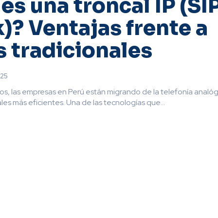
es una troncal IP (SI
)? Ventajas frente a
s tradicionales
025
ños, las empresas en Perú están migrando de la telefonía analóg
ales más eficientes. Una de las tecnologías que...