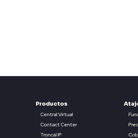
Productos
Ataj
Central Virtual
Func
Contact Center
Prec
Troncal IP
Cob