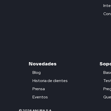
Inte
Con
Novedades
Sopo
Blog
Bas
Historia de clientes
Test
Prensa
Pre
Eventos
Quej
© 2026 ANURA S.A.