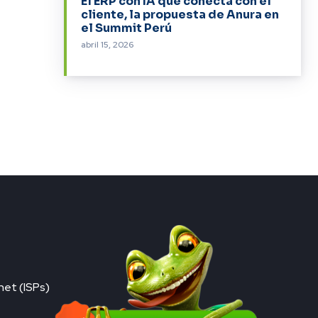
El ERP con IA que conecta con el
cliente, la propuesta de Anura en
el Summit Perú
abril 15, 2026
net (ISPs)