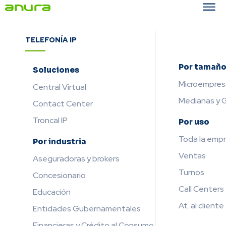
TELEFONÍA IP
Por tamañ
Soluciones
Microempres
Central Virtual
Medianas y 
Contact Center
Troncal IP
Por uso
Toda la emp
Por industria
Ventas
Aseguradoras y brokers
Turnos
Concesionario
Call Centers
Educación
At. al cliente
Entidades Gubernamentales
Financieras y Crédito al Consumo