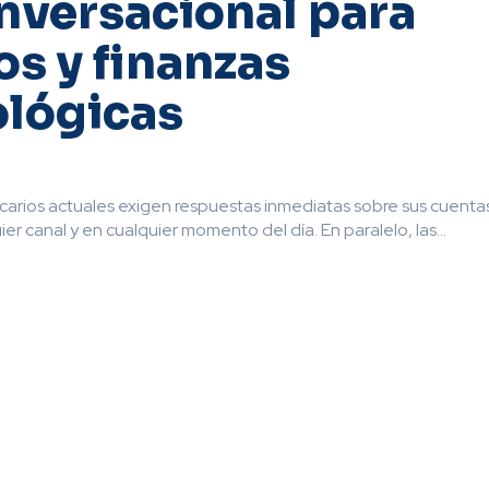
nversacional para
s y finanzas
ológicas
carios actuales exigen respuestas inmediatas sobre sus cuentas
er canal y en cualquier momento del día. En paralelo, las...