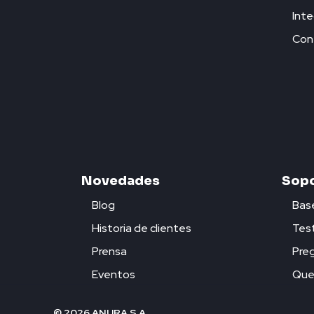
Inte
Con
Novedades
Sopo
Blog
Bas
Historia de clientes
Test
Prensa
Pre
Eventos
Quej
© 2026 ANURA S.A.