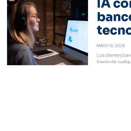
IA co
banco
tecn
MAYO 13, 2026
Los clientes ban
través de cualqui