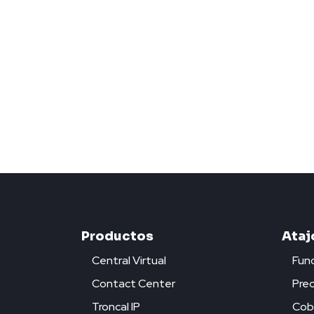
Productos
Ataj
Central Virtual
Func
Contact Center
Prec
Troncal IP
Cob