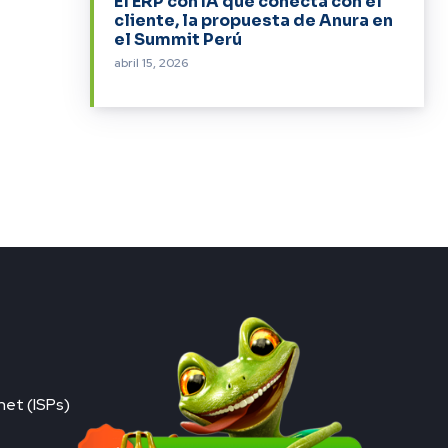
El ERP con IA que conecta con el
cliente, la propuesta de Anura en
el Summit Perú
abril 15, 2026
net (ISPs)