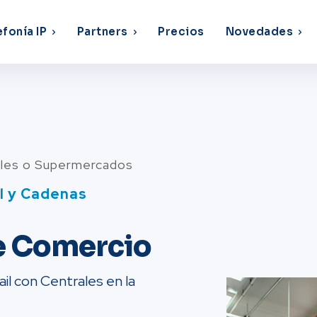
efonía IP
Partners
Precios
Novedades
ales o Supermercados
il y Cadenas
de Comercio
l con Centrales en la