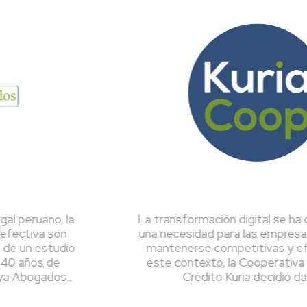
la
La transformación digital se ha convertido 
n
una necesidad para las empresas que busca
io
mantenerse competitivas y eficientes. En
este contexto, la Cooperativa de Ahorro y
..
Crédito Kuria decidió dar un...